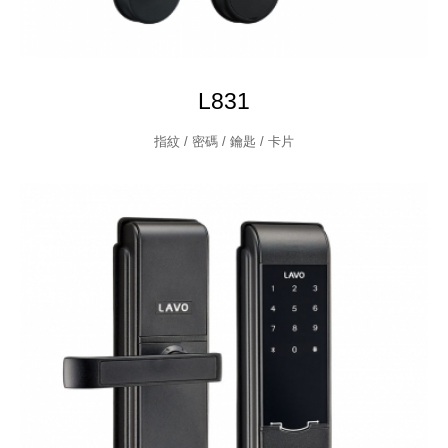
L831
指紋 / 密碼 / 鑰匙 / 卡片