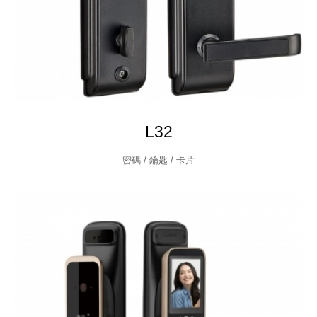
L32
密碼 / 鑰匙 / 卡片