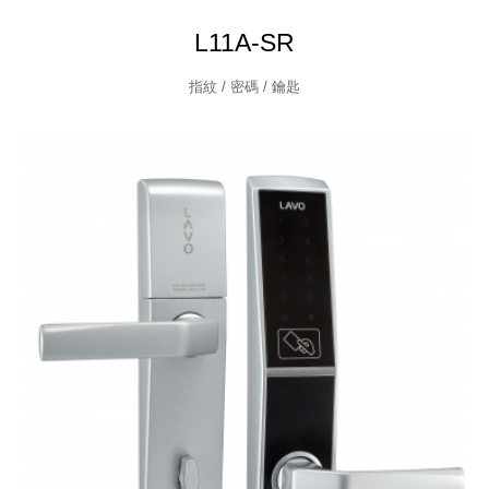
L11A-SR
指紋 / 密碼 / 鑰匙